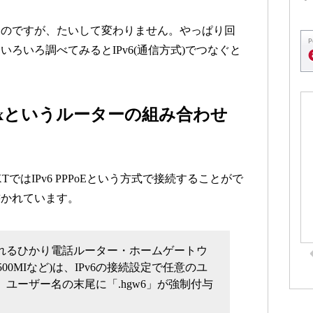
たのですが、たいして変わりません。やっぱり回
ろいろ調べてみるとIPv6(通信方式)でつなぐと
○○xxというルーターの組み合わせ
TではIPv6 PPPoEという方式で接続することがで
書かれています。
されるひかり電話ルーター・ホームゲートウ
PR-500MIなど)は、IPv6の接続設定で任意のユ
ユーザー名の末尾に「.hgw6」が強制付与