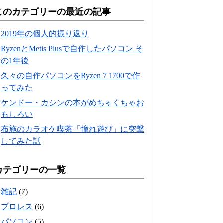
このカテゴリーの最近の記事
2019年の個人的振り返り
RyzenとMetis Plusで自作したパソコン そ
の1年後
久々の自作パソコンをRyzen 7 1700で作
ってみた
ケンドー・カシンの本がめちゃくちゃお
もしろい
布施のカラオケ喫茶「憧れ遊び」に突撃
してみた話
カテゴリーの一覧
雑記
(7)
プロレス
(6)
パソコン
(5)