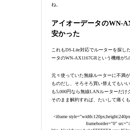
ね。
アイオーデータのWN-A
安かった
これもDS-Lite対応でルーターを
ータのWN-AX1167GRという機種が
元々使っていた無線ルーターに不満が
ものだし、そろそろ買い替えてもい
も5,000円なら無線LANルーターだけ
そのまま解約すれば、たいして痛く
<iframe style="width:120px;height:240p
frameborder="0" src="