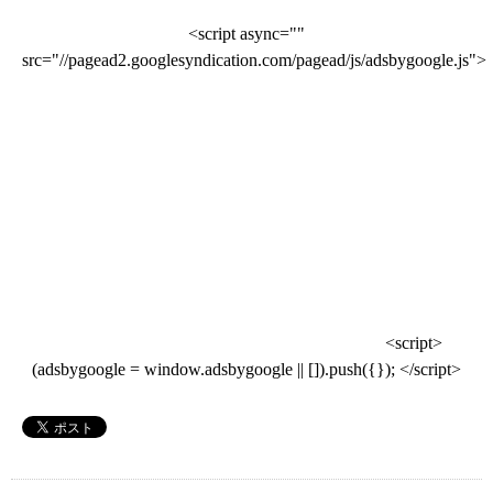
<script async=""
src="//pagead2.googlesyndication.com/pagead/js/adsbygoogle.js">
<script>
(adsbygoogle = window.adsbygoogle || []).push({}); </script>