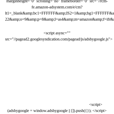
marginheight="0" scrolling="no" frameborder="0" src="//rcm-
fe.amazon-adsystem.com/e/cm?
lt1=_blank&amp;bc1=FFFFFF&amp;IS2=1&amp;bg1=FFFFFF&amp
22&amp;o=9&amp;p=8&amp;l=as4&amp;m=amazon&amp;f=ifr&am
<script async=""
src="//pagead2.googlesyndication.com/pagead/js/adsbygoogle.js">
<script>
(adsbygoogle = window.adsbygoogle || []).push({}); </script>