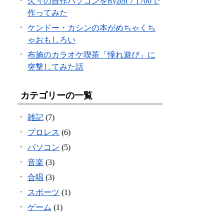
久々の自作パソコンをRyzen 7 1700で
作ってみた
ケンドー・カシンの本がめちゃくち
ゃおもしろい
布施のカラオケ喫茶「憧れ遊び」に
突撃してみた話
カテゴリーの一覧
雑記
(7)
プロレス
(6)
パソコン
(5)
音楽
(3)
合唱
(3)
スポーツ
(1)
ゲーム
(1)