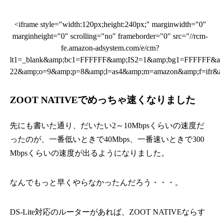
<iframe style="width:120px;height:240px;" marginwidth="0"
marginheight="0" scrolling="no" frameborder="0" src="//rcm-
fe.amazon-adsystem.com/e/cm?
lt1=_blank&amp;bc1=FFFFFF&amp;IS2=1&amp;bg1=FFFFFF&amp
22&amp;o=9&amp;p=8&amp;l=as4&amp;m=amazon&amp;f=ifr&am
ZOOT NATIVEでめっちゃ速くなりました
先にも書いた通り、だいたい2～10Mbpsくらいの速度だ
ったのが、一番低いときで40Mbps、一番速いときで300
Mbpsくらいの速度が出るようになりました。
なんでもっと早くやらなかったんだろう・・・。
DS-Lite対応のルーターがあれば、ZOOT NATIVEならす