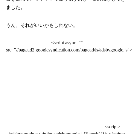
ました。
うん、それがいいかもしれない。
<script async=""
src="//pagead2.googlesyndication.com/pagead/js/adsbygoogle.js">
<script>
(adsbygoogle = window.adsbygoogle || []).push({}); </script>