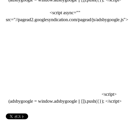
<script async=""
src="//pagead2.googlesyndication.com/pagead/js/adsbygoogle.js">
<script>
(adsbygoogle = window.adsbygoogle || []).push({}); </script>