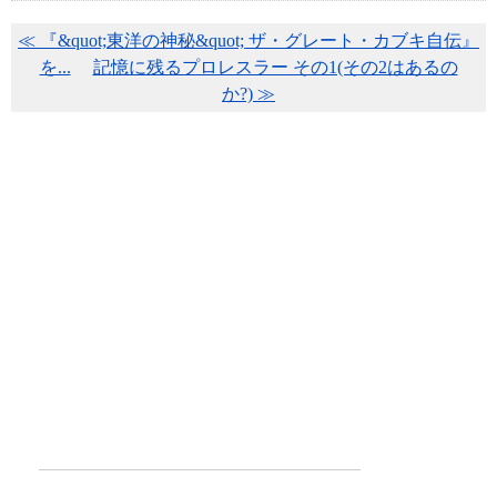
≪ 『&quot;東洋の神秘&quot; ザ・グレート・カブキ自伝』
を...
記憶に残るプロレスラー その1(その2はあるの
か?) ≫