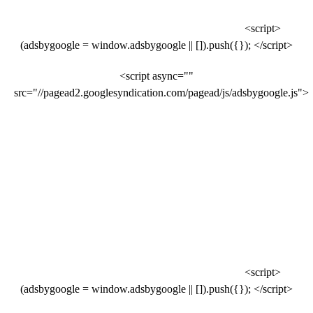
<script>
(adsbygoogle = window.adsbygoogle || []).push({}); </script>
<script async=""
src="//pagead2.googlesyndication.com/pagead/js/adsbygoogle.js">
<script>
(adsbygoogle = window.adsbygoogle || []).push({}); </script>