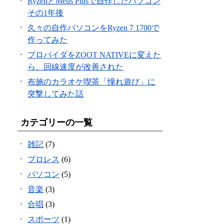
RyzenとMetis Plusで自作したパソコン
その1年後
久々の自作パソコンをRyzen 7 1700で
作ってみた
プロバイダをZOOT NATIVEに変えた
ら、回線速度が改善された
布施のカラオケ喫茶「憧れ遊び」に
突撃してみた話
カテゴリーの一覧
雑記
(7)
プロレス
(6)
パソコン
(5)
音楽
(3)
合唱
(3)
スポーツ
(1)