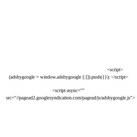
<script>
(adsbygoogle = window.adsbygoogle || []).push({}); </script>
<script async=""
src="//pagead2.googlesyndication.com/pagead/js/adsbygoogle.js">