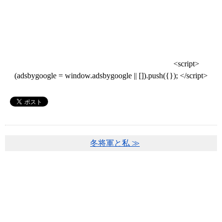
<script>
(adsbygoogle = window.adsbygoogle || []).push({}); </script>
冬将軍と私 ≫