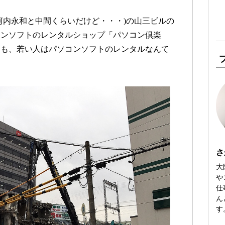
河内永和と中間くらいだけど・・・)の山三ビルの
コンソフトのレンタルショップ「パソコン倶楽
ても、若い人はパソコンソフトのレンタルなんて
さ
大
や
仕
ん
す