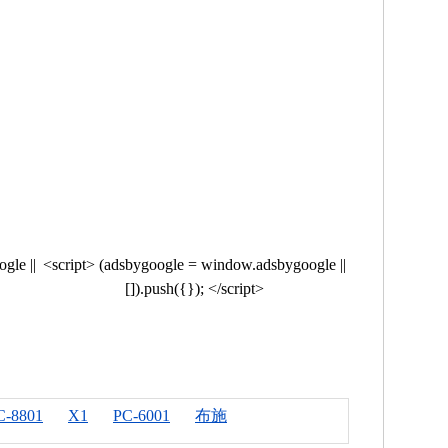
gle ||
<script> (adsbygoogle = window.adsbygoogle ||
[]).push({}); </script>
C-8801
X1
PC-6001
布施