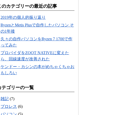
このカテゴリーの最近の記事
2019年の個人的振り返り
RyzenとMetis Plusで自作したパソコン そ
の1年後
久々の自作パソコンをRyzen 7 1700で作
ってみた
プロバイダをZOOT NATIVEに変えた
ら、回線速度が改善された
ケンドー・カシンの本がめちゃくちゃお
もしろい
カテゴリーの一覧
雑記
(7)
プロレス
(6)
パソコン
(5)