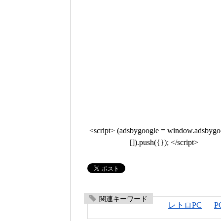
<script> (adsbygoogle = window.adsbygoo
[]).push({}); </script>
関連キーワード
レトロPC
P