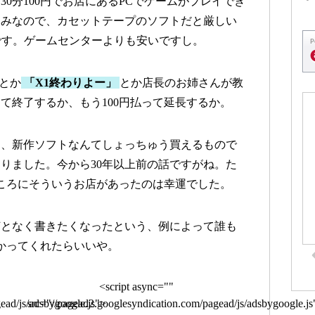
0分100円でお店にあるPCでゲームがプレイでき
込みなので、カセットテープのソフトだと厳しい
です。ゲームセンターよりも安いですし。
とか
「X1終わりよー」
とか店長のお姉さんが教
て終了するか、もう100円払って延長するか。
し、新作ソフトなんてしょっちゅう買えるもので
りました。今から30年以上前の話ですがね。た
ころにそういうお店があったのは幸運でした。
何となく書きたくなったという、例によって誰も
かってくれたらいいや。
<script async=""
ead/js/adsbygoogle.js">
src="//pagead2.googlesyndication.com/pagead/js/adsbygoogle.js