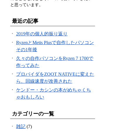
と思っています。
最近の記事
2019年の個人的振り返り
RyzenとMetis Plusで自作したパソコン
その1年後
久々の自作パソコンをRyzen 7 1700で
作ってみた
プロバイダをZOOT NATIVEに変えた
ら、回線速度が改善された
ケンドー・カシンの本がめちゃくち
ゃおもしろい
カテゴリーの一覧
雑記
(7)