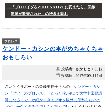
「プロバイダをZOOT NATIVEに変えたら、回線
速度が改善された」の続きを読む
プロレス
ケンドー・カシンの本がめちゃくちゃ
おもしろい
投稿者: さかもとくにお
投稿日:
2017年09月17日
さいとうサポートの斎藤美佳子さんの「
ケンドー・カシ
ン『フツーのプロレスラーだった僕がKOで大学非常勤講
師になるまで』が細かすぎてプオタ以外に伝わらないの
だが、面白すぎるのでみんな読んで!
」というむやみにタ