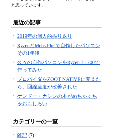
と思っています。
最近の記事
2019年の個人的振り返り
RyzenとMetis Plusで自作したパソコン
その1年後
久々の自作パソコンをRyzen 7 1700で
作ってみた
プロバイダをZOOT NATIVEに変えた
ら、回線速度が改善された
ケンドー・カシンの本がめちゃくち
ゃおもしろい
カテゴリーの一覧
雑記
(7)