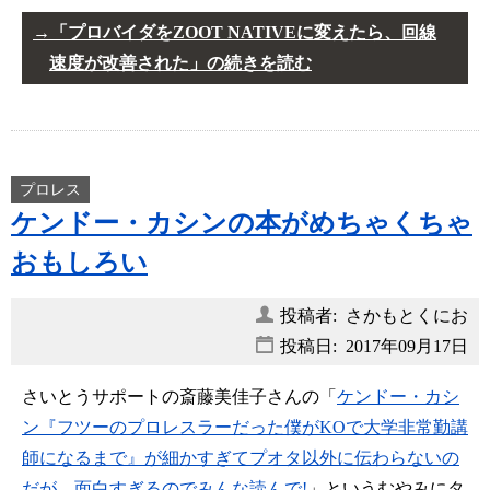
「プロバイダをZOOT NATIVEに変えたら、回線
速度が改善された」の続きを読む
プロレス
ケンドー・カシンの本がめちゃくちゃ
おもしろい
投稿者: さかもとくにお
投稿日:
2017年09月17日
さいとうサポートの斎藤美佳子さんの「
ケンドー・カシ
ン『フツーのプロレスラーだった僕がKOで大学非常勤講
師になるまで』が細かすぎてプオタ以外に伝わらないの
だが、面白すぎるのでみんな読んで!
」というむやみにタ