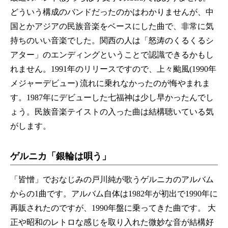
どういう構成のバンドだったのかはわかりませんが、中
国とかアジアの民族音楽をベースにした曲で、非常に気
持ちのいい音楽でした。関西の人は「怒涛のくるくるシ
アター」のエンディングということで認識できるかもし
れません。1991年のリリースですので、上々颱風(1990年
メジャーデビュー) 流れに乗れなかったのが悔やまれま
す。1987年にデビューした七福神は少し早かったんでし
ょう。民族音楽テイストの入った曲は結構聴いている気
がします。
ゲルニカ「銀輪は唄う」
「皆憎」でおなじみの戸川純が歌うゲルニカのアルバム
からの1曲です。アルバム自体は1982年が初出で1990年に
再販されたのですが、1990年盤に乗ってきた曲です。 大
正や昭和のレトロな感じを取り入れた微妙な音が結構好