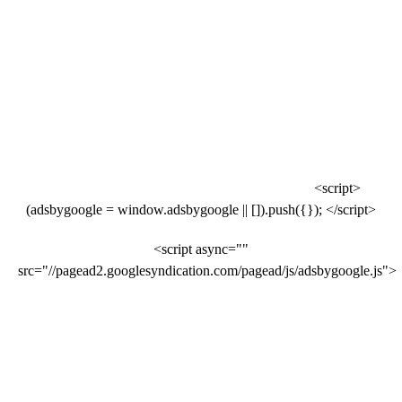
<script>
(adsbygoogle = window.adsbygoogle || []).push({}); </script>
<script async=""
src="//pagead2.googlesyndication.com/pagead/js/adsbygoogle.js">