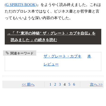
(G SPIRITS BOOK)
』をようやく読み終えました。これは
ただのプロレス本ではなく、ビジネス書とか哲学書と言
ってもいいような深い内容の本でした。
「『"東洋の神秘" ザ・グレート・カブキ自伝』を
読みました 」の続きを読む
関連キーワード
ザ・グレート・カブキ
本
レビュー
<< 前へ
1
2
3
4
5
6
次へ >>