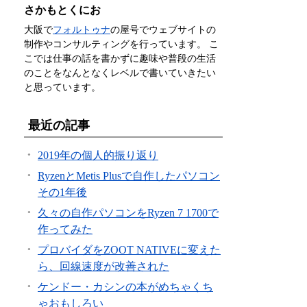
さかもとくにお
大阪で
フォルトゥナ
の屋号でウェブサイトの
制作やコンサルティングを行っています。 こ
こでは仕事の話を書かずに趣味や普段の生活
のことをなんとなくレベルで書いていきたい
と思っています。
最近の記事
2019年の個人的振り返り
RyzenとMetis Plusで自作したパソコン
その1年後
久々の自作パソコンをRyzen 7 1700で
作ってみた
プロバイダをZOOT NATIVEに変えた
ら、回線速度が改善された
ケンドー・カシンの本がめちゃくち
ゃおもしろい